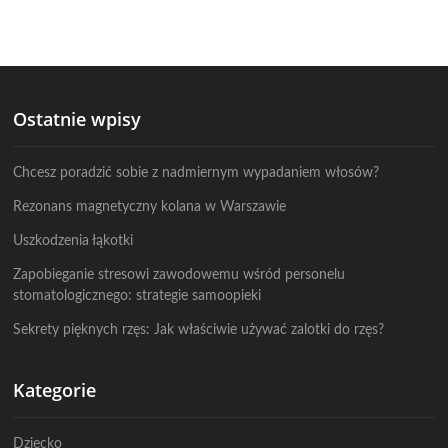
Ostatnie wpisy
Chcesz poradzić sobie z nadmiernym wypadaniem włosów?
Rezonans magnetyczny kolana w Warszawie
Uszkodzenia łąkotki
Zapobieganie stresowi zawodowemu wśród personelu
stomatologicznego: strategie samoopieki
Sekrety pięknych rzęs: Jak właściwie używać zalotki do rzęs?
Kategorie
Dziecko