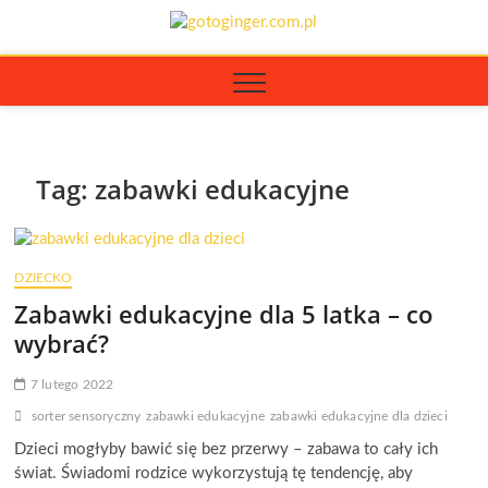
Skip
GOTOGI
to
PORTAL Z PORADAMI
O URODZIE I ZDROWIU
content
Tag:
zabawki edukacyjne
DZIECKO
Zabawki edukacyjne dla 5 latka – co
wybrać?
7 lutego 2022
sorter sensoryczny
zabawki edukacyjne
zabawki edukacyjne dla dzieci
Dzieci mogłyby bawić się bez przerwy – zabawa to cały ich
świat. Świadomi rodzice wykorzystują tę tendencję, aby