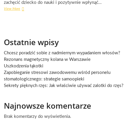
zachęcić dziecko do nauki i pozytywnie wpłynąć…
Zabawki
View More
edukacyjne
dla
5
latka
–
Ostatnie wpisy
co
wybrać?
Chcesz poradzić sobie z nadmiernym wypadaniem włosów?
Rezonans magnetyczny kolana w Warszawie
Uszkodzenia łąkotki
Zapobieganie stresowi zawodowemu wśród personelu
stomatologicznego: strategie samoopieki
Sekrety pięknych rzęs: Jak właściwie używać zalotki do rzęs?
Najnowsze komentarze
Brak komentarzy do wyświetlenia.