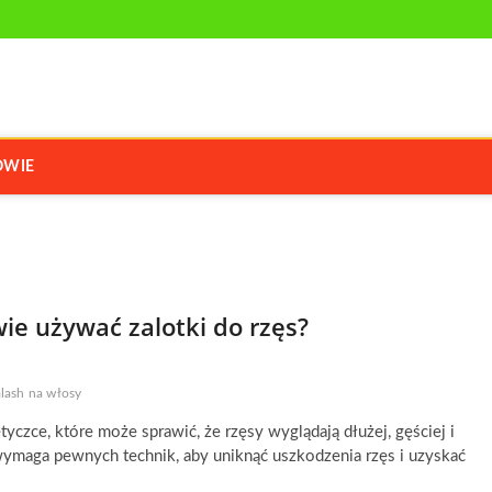
R.COM.PL
 ZDROWIU
OWIE
wie używać zalotki do rzęs?
alash na włosy
czce, które może sprawić, że rzęsy wyglądają dłużej, gęściej i
ymaga pewnych technik, aby uniknąć uszkodzenia rzęs i uzyskać