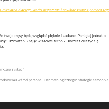
-micelarna-dlaczego-warto-oczyszczac-i-nawilzac-twarz-z-pomoca-teg
e twoje rzęsy będą wyglądać pięknie i zadbane. Pamiętaj jednak o
iknąć uszkodzeń. Znając właściwe techniki, możesz cieszyć się
ia.
o można zyskać?
wodowemu wśród personelu stomatologicznego: strategie samoopie