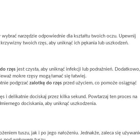
by wybrać narzędzie odpowiednie dla kształtu twoich oczu. Upewnij
 krzywizny twoich rzęs, aby uniknąć ich pękania lub uszkodzeń.
 do rzęs
jest czysta, aby uniknąć infekcji lub podrażnień. Dodatkowo,
nieważ mokre rzęsy mogą łamać się łatwiej.
atnie podgrzać
zalotkę do rzęs
przed użyciem, co pomoże osiągnąć
ęs i delikatnie dociskaj przez kilka sekund. Powtarzaj ten proces na
admiernego dociskania, aby uniknąć uszkodzenia.
niem tuszu, jak i po jego nałożeniu. Jednakże, zaleca się używani
zęs pod wpływem tuszu.