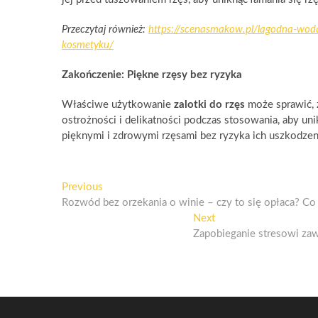
Przeczytaj również:
https://scenasmakow.pl/lagodna-woda
kosmetyku/
Zakończenie: Piękne rzęsy bez ryzyka
Właściwe użytkowanie
zalotki do rzęs
może sprawić, ż
ostrożności i delikatności podczas stosowania, aby un
pięknymi i zdrowymi rzęsami bez ryzyka ich uszkodzen
Nawigacja
Previous
Previous
post:
Rozwód bez orzekania o winie – czy to się opłaca? C
wpisu
Next
Next
post:
Zapobieganie stresowi za