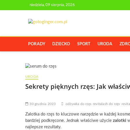
Skip
niedziela, 09 sierpnia, 2026
to
content
GOTOGINGE
PORTAL Z PORADAMI O URODZIE I
PORADY
DZIECKO
SPORT
URODA
ZDR
URODA
Sekrety pięknych rzęs: Jak właści
30 grudnia 2023
odżywka do rzęs
revitalash do rzęs
revit
Zalotka do rzęs to kluczowe narzędzie w każdej kosmety
bardziej podkręcone. Jednak właściwe użycie
zalotki
w
najlepsze rezultaty.