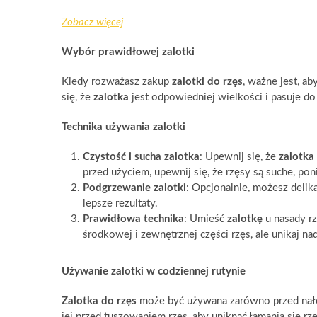
Zobacz więcej
Wybór prawidłowej zalotki
Kiedy rozważasz zakup
zalotki do rzęs
, ważne jest, a
się, że
zalotka
jest odpowiedniej wielkości i pasuje do
Technika używania zalotki
Czystość i sucha zalotka
: Upewnij się, że
zalotka
przed użyciem, upewnij się, że rzęsy są suche, po
Podgrzewanie zalotki
: Opcjonalnie, możesz delik
lepsze rezultaty.
Prawidłowa technika
: Umieść
zalotkę
u nasady rz
środkowej i zewnętrznej części rzęs, ale unikaj n
Używanie zalotki w codziennej rutynie
Zalotka do rzęs
może być używana zarówno przed nałoże
jej przed tuszowaniem rzęs, aby uniknąć łamania się r