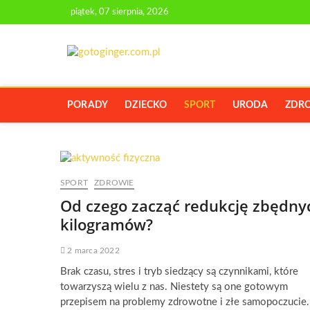
Skip
piątek, 07 sierpnia, 2026
to
content
GOTOGINGE
PORTAL Z PORADAMI O URODZIE I
PORADY
DZIECKO
SPORT
URODA
ZDR
SPORT
ZDROWIE
Od czego zacząć redukcję zbędny
kilogramów?
2 marca 2022
Brak czasu, stres i tryb siedzący są czynnikami, które
towarzyszą wielu z nas. Niestety są one gotowym
przepisem na problemy zdrowotne i złe samopoczucie.