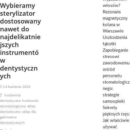
Wybieramy
włosów?
sterylizator
Rezonans
magnetyczny
dostosowany
kolana w
nawet do
Warszawie
najdelikatnie
Uszkodzenia
jszych
łąkotki
instrumentó
Zapobieganie
stresowi
w
zawodowemu
dentystyczn
wśród
ych
personelu
stomatologicz
14 kwietnia 2023
nego:
strategie
hurtownia
dentystyczna
hurtownia
samoopieki
stomatologiczna
sklep
Sekrety
dentystyczny
sklep dla
pięknych rzęs:
gabinetów
Jak właściwie
dentystycznych
używać