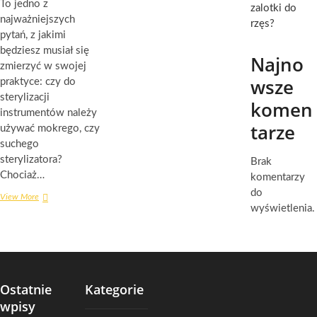
To jedno z
zalotki do
najważniejszych
rzęs?
pytań, z jakimi
będziesz musiał się
Najno
zmierzyć w swojej
wsze
praktyce: czy do
sterylizacji
komen
instrumentów należy
tarze
używać mokrego, czy
suchego
sterylizatora?
Brak
Chociaż…
komentarzy
do
Wybieramy
View More
wyświetlenia.
sterylizator
dostosowany
nawet
do
najdelikatniejszych
instrumentów
Ostatnie
dentystycznych
Kategorie
wpisy