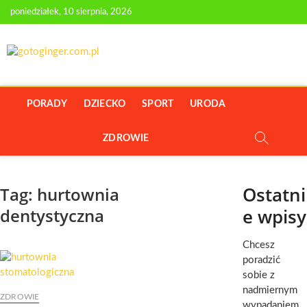
Skip
poniedziałek, 10 sierpnia, 2026
to
content
GOTOGINGER.C
PORTAL Z PORADAMI O URODZIE I ZDROWIU
PORADY
DZIECKO
SPORT
URODA
ZDROWIE
Ostatni
Tag:
hurtownia
dentystyczna
e wpisy
Chcesz
poradzić
sobie z
nadmiernym
ZDROWIE
wypadaniem