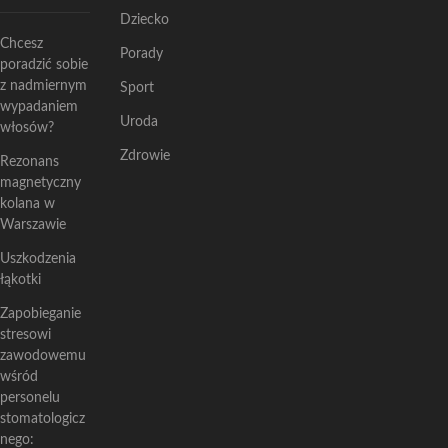
Dziecko
Chcesz
Porady
poradzić sobie
z nadmiernym
Sport
wypadaniem
Uroda
włosów?
Zdrowie
Rezonans
magnetyczny
kolana w
Warszawie
Uszkodzenia
łąkotki
Zapobieganie
stresowi
zawodowemu
wśród
personelu
stomatologicz
nego: