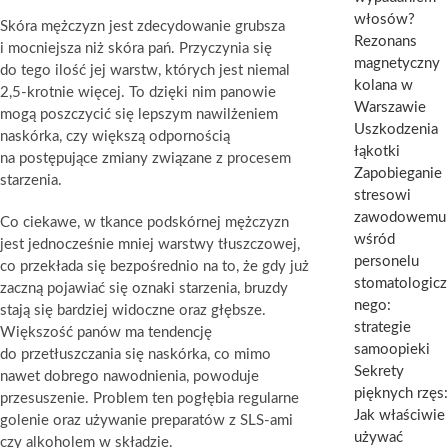
włosów?
Skóra mężczyzn jest zdecydowanie grubsza
Rezonans
i mocniejsza niż skóra pań. Przyczynia się
magnetyczny
do tego ilość jej warstw, których jest niemal
kolana w
2,5-krotnie więcej. To dzięki nim panowie
Warszawie
mogą poszczycić się lepszym nawilżeniem
Uszkodzenia
naskórka, czy większą odpornością
łąkotki
na postępujące zmiany związane z procesem
Zapobieganie
starzenia.
stresowi
zawodowemu
Co ciekawe, w tkance podskórnej mężczyzn
wśród
jest jednocześnie mniej warstwy tłuszczowej,
personelu
co przekłada się bezpośrednio na to, że gdy już
stomatologicz
zaczną pojawiać się oznaki starzenia, bruzdy
nego:
stają się bardziej widoczne oraz głębsze.
strategie
Większość panów ma tendencję
samoopieki
do przetłuszczania się naskórka, co mimo
Sekrety
nawet dobrego nawodnienia, powoduje
pięknych rzęs:
przesuszenie. Problem ten pogłębia regularne
Jak właściwie
golenie oraz używanie preparatów z SLS-ami
używać
czy alkoholem w składzie.