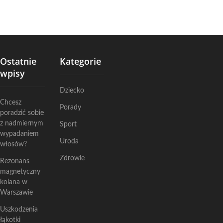
Ostatnie
Kategorie
wpisy
Dziecko
Chcesz
Porady
poradzić sobie
z nadmiernym
Sport
wypadaniem
Uroda
włosów?
Zdrowie
Rezonans
magnetyczny
kolana w
Warszawie
Uszkodzenia
łąkotki