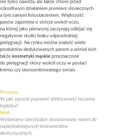
nie tylko nawilża, ale także chroni przed
szkodliwym działaniem promieni słonecznych
a tym samym fotostarzeniem. Większość
panów zapomina o skórze wokół oczu,
na której jako pierwszej zaczynają odbijać się
negatywne skutki braku odpowiedniej
pielęgnacji. Na rynku można znaleźć wiele
produktów dedykowanych panom a wśród nich
także
kosmetyki męskie
przeznaczone
do pielęgnacji skóry wokół oczu w postaci
kremu czy skoncentrowanego serum.
Nawigacja
Previous
Previous
post:
W jaki sposób poprawić efektywność leczenia
wpisu
trądziku?
Next
Next
post:
Wybieramy sterylizator dostosowany nawet do
najdelikatniejszych instrumentów
dentystycznych