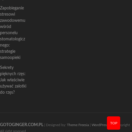
Zapobieganie
stresowi
zawodowemu
wśród
personelu
stomatologicz
nego:
strategie
samoopieki
Sekrety
pięknych rzęs:
Jak właściwie
używać zalotki
do rzęs?
TOP
GOTOGINGER.COM.PL
| Designed by:
Theme Freesia
|
WordPress
| © Copyright
All right reserved