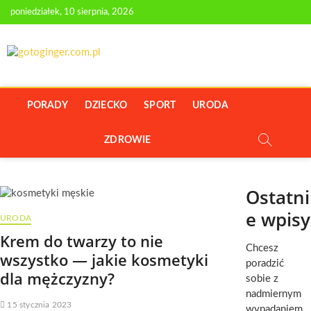
Skip
poniedziałek, 10 sierpnia, 2026
to
content
GOTOGINGER.C
PORTAL Z PORADAMI O URODZIE I ZDROWIU
PORADY
DZIECKO
SPORT
URODA
ZDROWIE
Ostatni
e wpisy
URODA
Krem do twarzy to nie
Chcesz
wszystko — jakie kosmetyki
poradzić
dla mężczyzny?
sobie z
nadmiernym
15 stycznia 2023
wypadaniem