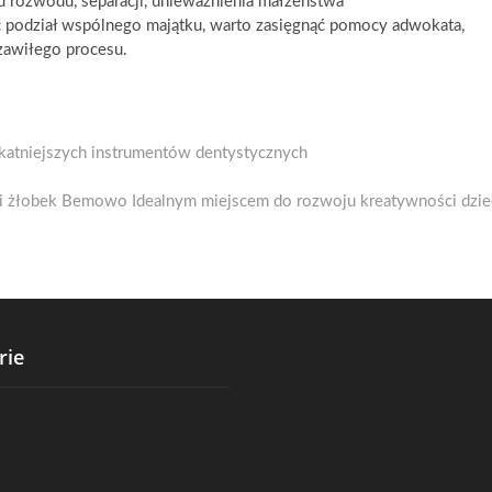
u rozwodu, separacji, unieważnienia małżeństwa
ć podział wspólnego majątku, warto zasięgnąć pomocy adwokata,
zawiłego procesu.
katniejszych instrumentów dentystycznych
 i żłobek Bemowo Idealnym miejscem do rozwoju kreatywności dzie
rie