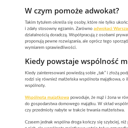
W czym pomoże adwokat?
Takim tytułem określa się osoby, które nie tylko ukończ
i zdały stosowny egzamin. Zarówno
adwokaci Warsz
działalnością doradczą. Współpracują z osobami prywa
proponują pewne rozwiązania, ale oprócz tego sporządz
wymiarem sprawiedliwości.
Kiedy powstaje wspólność ma
Kiedy zainteresowani powiedzą sobie „tak” i złożą po
rodzi się również małżeńska wspólnota majątkowa, o i
wspólnoty.
Wspólnota majątkowa
powoduje, że mąż i żona w rów
do gospodarstwa domowego majątku. W skład wspólno
czy przedmioty nabyte w trakcie trwania małżeństwa.
Czasem jednak wspólna droga kończy się szybciej, niż p