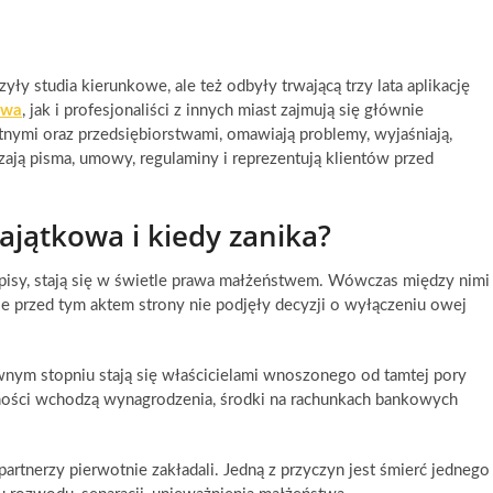
yły studia kierunkowe, ale też odbyły trwającą trzy lata aplikację
awa
, jak i profesjonaliści z innych miast zajmują się głównie
tnymi oraz przedsiębiorstwami, omawiają problemy, wyjaśniają,
ają pisma, umowy, regulaminy i reprezentują klientów przed
jątkowa i kiedy zanika?
dpisy, stają się w świetle prawa małżeństwem. Wówczas między nimi
le przed tym aktem strony nie podjęły decyzji o wyłączeniu owej
nym stopniu stają się właścicielami wnoszonego od tamtej pory
ści wchodzą wynagrodzenia, środki na rachunkach bankowych
artnerzy pierwotnie zakładali. Jedną z przyczyn jest śmierć jednego