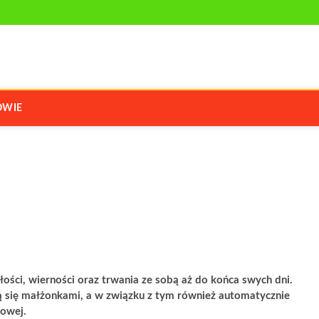
R.COM.PL
 ZDROWIU
OWIE
łości, wierności oraz trwania ze sobą aż do końca swych dni.
ają się małżonkami, a w związku z tym również automatycznie
kowej.