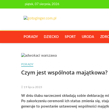
Skip
piątek, 07 sierpnia, 2026
to
content
GOTOGINGE
PORTAL Z PORADAMI O URODZIE I
PORADY
DZIECKO
SPORT
URODA
ZDR
PORADY
Czym jest wspólnota majątkowa?
19 lipca 2023
W dniu ślubu narzeczeni składają sobie deklarację mi
Po zakończeniu ceremonii ich status zmienia się, st
generuje to powstanie ustawowej wspólności mająt