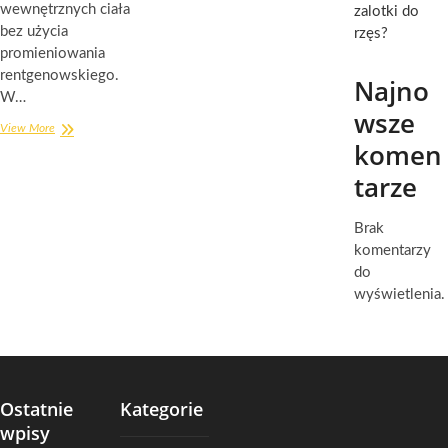
wewnętrznych ciała
zalotki do
bez użycia
rzęs?
promieniowania
rentgenowskiego.
Najno
W…
wsze
Rezonans
View More
komen
magnetyczny
kolana
tarze
w
Warszawie
Brak
komentarzy
do
wyświetlenia.
Ostatnie
Kategorie
wpisy