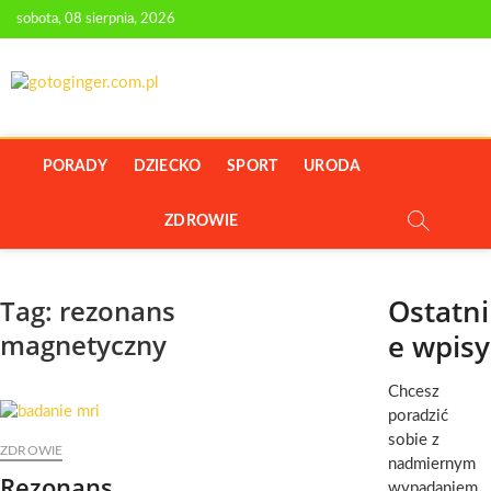
Skip
sobota, 08 sierpnia, 2026
to
content
GOTOGINGER.C
PORTAL Z PORADAMI O URODZIE I ZDROWIU
PORADY
DZIECKO
SPORT
URODA
ZDROWIE
Ostatni
Tag:
rezonans
magnetyczny
e wpisy
Chcesz
poradzić
sobie z
ZDROWIE
nadmiernym
Rezonans
wypadaniem