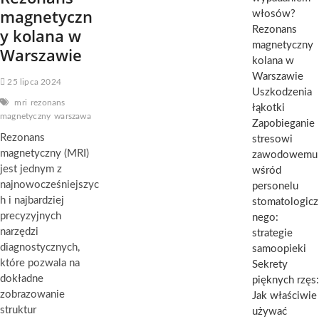
magnetyczn
włosów?
Rezonans
y kolana w
magnetyczny
Warszawie
kolana w
Warszawie
25 lipca 2024
Uszkodzenia
mri
rezonans
łąkotki
magnetyczny
warszawa
Zapobieganie
Rezonans
stresowi
magnetyczny (MRI)
zawodowemu
jest jednym z
wśród
najnowocześniejszyc
personelu
h i najbardziej
stomatologicz
precyzyjnych
nego:
narzędzi
strategie
diagnostycznych,
samoopieki
które pozwala na
Sekrety
dokładne
pięknych rzęs:
zobrazowanie
Jak właściwie
struktur
używać