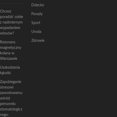
Dziecko
Chcesz
Porady
poradzić sobie
z nadmiernym
Sport
wypadaniem
Uroda
włosów?
Zdrowie
Rezonans
magnetyczny
kolana w
Warszawie
Uszkodzenia
łąkotki
Zapobieganie
stresowi
zawodowemu
wśród
personelu
stomatologicz
nego: