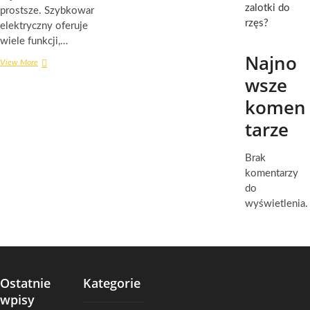
zalotki do
prostsze. Szybkowar
rzęs?
elektryczny oferuje
wiele funkcji,…
Najno
Jak
View More
Wykorzystać
wsze
Multicooker
do
komen
Przygotowania
tarze
Posiłków
dla
Dzieci
Brak
komentarzy
do
wyświetlenia.
Ostatnie
Kategorie
wpisy