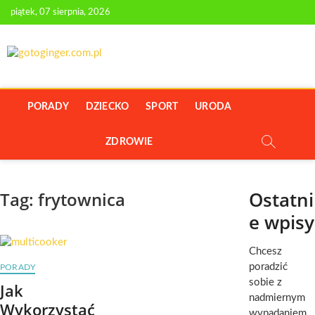
Skip
piątek, 07 sierpnia, 2026
to
content
GOTOGINGER.C
PORTAL Z PORADAMI O URODZIE I ZDROWIU
PORADY
DZIECKO
SPORT
URODA
ZDROWIE
Ostatni
Tag:
frytownica
e wpisy
Chcesz
poradzić
PORADY
sobie z
Jak
nadmiernym
Wykorzystać
wypadaniem