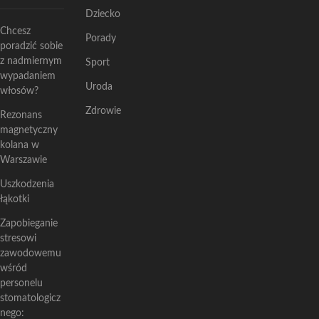
Dziecko
Chcesz
Porady
poradzić sobie
z nadmiernym
Sport
wypadaniem
Uroda
włosów?
Zdrowie
Rezonans
magnetyczny
kolana w
Warszawie
Uszkodzenia
łąkotki
Zapobieganie
stresowi
zawodowemu
wśród
personelu
stomatologicz
nego: