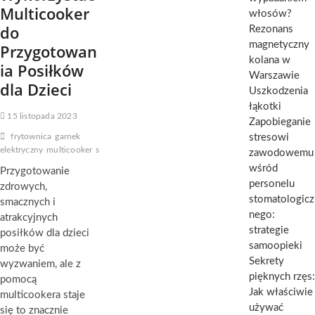
Multicooker
włosów?
do
Rezonans
magnetyczny
Przygotowan
kolana w
ia Posiłków
Warszawie
dla Dzieci
Uszkodzenia
łąkotki
15 listopada 2023
Zapobieganie
frytownica
garnek
stresowi
elektryczny
multicooker
szybkowar
zawodowemu
wśród
Przygotowanie
personelu
zdrowych,
stomatologicz
smacznych i
nego:
atrakcyjnych
strategie
posiłków dla dzieci
samoopieki
może być
Sekrety
wyzwaniem, ale z
pięknych rzęs:
pomocą
Jak właściwie
multicookera staje
używać
się to znacznie